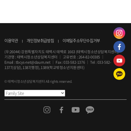
이용약관
개인정보취급방침
이메일주소무단수집거부
(우:26044) 강원특별자치도 태백시 태백로 1663 (태백시청소년상담복지센터)
기관명 : 태백시청소년상담복지센터
｜
고유번호 : 264-82-00385
｜
Email :
tbcys-net@daum.net
｜
Fax : 033-582-1376
｜
Tel :
033-582-
1377
(상담), 1387(행정), 1389(학교밖청소년지원센터)
© 태백시청소년상담복지센터 All rights reserved.