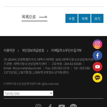
목록으로
수정
삭제
쓰기
이용약관
개인정보취급방침
이메일주소무단수집거부
(우:26044) 강원특별자치도 태백시 태백로 1663 (태백시청소년상담복지센터)
기관명 : 태백시청소년상담복지센터
｜
고유번호 : 264-82-00385
｜
Email :
tbcys-net@daum.net
｜
Fax : 033-582-1376
｜
Tel :
033-582-
1377
(상담), 1387(행정), 1389(학교밖청소년지원센터)
© 태백시청소년상담복지센터 All rights reserved.