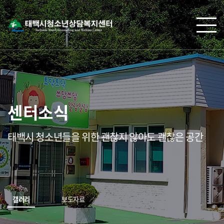
센터소식
태백시 청소년들을 위한 괜찮지 않아도 괜찮은 공간
갤러리
보도자료