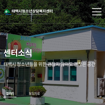
센터소식
태백시 청소년들을 위한 괜찮지 않아도 괜찮은 공간
갤러리
보도자료