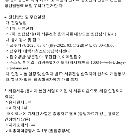
정신발달에 해칠 우려가 현저한 자
4. 전형방법 및 주요일정
가. 전형방법
○ 1차: 서류전형
○ 2차: 면접심사(1차 서류전형 합격자를 대상으로 면접심사 실시)
나. 응시원서 및 접수
○ 접수기간:
2025. 03. 04.(
화
)~2025. 03. 17.(
월
)
평일
09:00~18:00
○ 접수처: 태백시청소년상담복지센터
○ 접수방법: 방문접수, 우편접수, 이메일접수
- 주소 및 이메일 : 강원특별자치도 태백시 태백로 1663 (문곡동), tbcys-
net@daum.net
다. 면접 시험 일정 및 합격자 발표: 서류전형 합격자에 한하여 개별통보
라. 합격자 발표: 최종합격자에게 개별 통지
5. 제출서류 (응시자 본인 서명 미기입 시 서류 미흡으로, 제출 인정되지
않음.)
○ 응시원서 1부
○ 이력서 1부
※ 이력서에 기재된 사항은 증빙자료 필요 (증빙자료가 없는 경력은
인정하지 않음)
○ 자기소개서 1부
○ 최종학력증명서 각 1부 (졸업증명서)