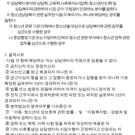
※
상담복지 분야란 상담학
,
교육학
,
사회복지
(
사업
)
학
,
청소년
(
지도
)
학 및
상담복지와 관련하여 시장
·
군수
·
구청장이 인정하는 분야를 말한다
.
※
청소년상담복지 관련 실무란 다음 각 목의 어느 하나에 해당하는 경우를
말한다
.
가
.
청소년 관련 기관
·
단체에서 청소년을 대상으로 상담복지에 관한 업무를
상근으로 수행한 경우
나
.
중앙행정기관 또는 지방자치단체의 청소년 관련 부서에서 청소년 정책 관련
업무를 상근으로 수행한 경우
3. 결격사유
- 다음 각 항에 해당하는 자는 상담센터의 직원으로 임용될 수 없다.
① 금치산자 또는 한정치산자
② 파산선고를 받고 복권되지 아니한 자
③ 금고이상의 형을 받고 그 집행이 종료되거나 집행을 받지 아니하 기로
확정된 날로부터 3년이 경과하지 아니한 자
④ 법률 또는 법원의 판결에 의하여 자격이 상실되거나 정지된 자
⑤ 전직 근무지에서 징계처분에 의한 파면 또는 파직된 날로부터 2년이
경과되지 아니한 자.
⑥ 병역법상의 병역의무를 기피중인 자
⑦ 「아동․청소년의 성보호에 관한 법률」 및 「아동복지법」성범죄 및
아동학대 경력이 있는 자
⑧ 경력 또는 학력, 이력 사항 등을 허위로 작성하여 채용된 자
⑨ 기타 사회통념상 상담센터의 사업수행이 곤란하다고 인정되는 자
⑩ 봉사정신이 극히 희박하고 직장의 인화나 청소년의 인성과 건전한