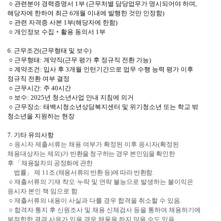
○ 관련분야 경력증명서 1부 (근무처별 담당업무가 명시되어야 하며,
해당자에 한하여 최근 6개월 이내에 발행한 것만 인정함)
○ 관련 자격증 사본 1부(해당자에 한함)
○ 개인정보 수집‧활용 동의서 1부
6. 근무조건(근무형태 및 보수)
○ 근무형태: 계약직(근무 평가 후 정규직 전환 가능)
○ 계약조건: 입사 후 3개월 인턴기간으로 업무 수행 능력 평가 이후
정규직 전환 여부 결정
○ 근무시간: 주 40시간
○ 보수: 2025년 청소년사업 안내 지침에 의거
○ 근무장소: 태백시청소년상담복지센터 및 위기청소년 또는 학교 밖
청소년을 지원하는 현장
7. 기타 유의사항
○
응시자 제출서류는 채용 여부가 확정된 이후 응시자
(
확정된
채용대상자는 제외
)
가
반환을 청구하는 경우 본인임을 확인한
후
「
채용절차의 공정화에 관한
법률
」
제
11
조
(
채용서류의 반환 등
)
에 따라 반환함
.
○
제출서류의 기재 착오
·
누락 및 연락 불능으로 발생하는 불이익은
응시자 본인 책 임으로 함
.
○
제출서류의 내용이 사실과 다를 경우 합격을 취소할 수 있음
.
○
합격자 통지 후 신원조사 및 채용 신체검사 등을 통하여 채용하기에
부적합한 결격 사유가 있을 경우 채용을 하지 않을 수도 있음
.