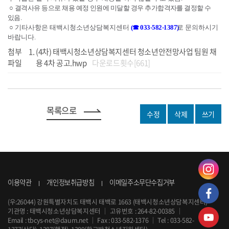
○
결격사유 등으로 채용 예정 인원에 미달할 경우 추가합격자를 결정할 수
있음
.
○
기타사항은 태백시청소년상담복지센터
(
☎
033-582-1387
로 문의하시기
바랍니다
.
첨부
(4차) 태백시청소년상담복지센터 청소년안전망사업 팀원 채
파일
용 4차 공고.hwp
다운로드횟수[661]
목록으로
수정
삭제
쓰기
이용약관
개인정보취급방침
이메일주소무단수집거부
(우:26044) 강원특별자치도 태백시 태백로 1663 (태백시청소년상담복지센터)
기관명 : 태백시청소년상담복지센터
｜
고유번호 : 264-82-00385
｜
Email :
tbcys-net@daum.net
｜
Fax : 033-582-1376
｜
Tel :
033-582-