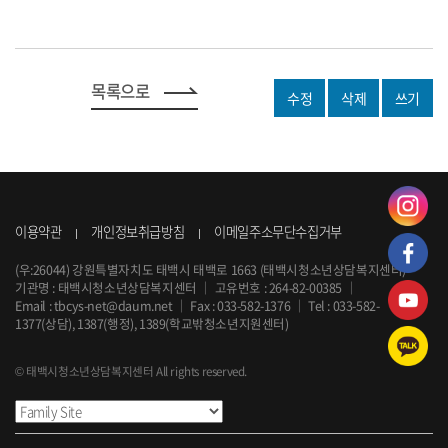
목록으로
수정
삭제
쓰기
이용약관
개인정보취급방침
이메일주소무단수집거부
(우:26044) 강원특별자치도 태백시 태백로 1663 (태백시청소년상담복지센터)
기관명 : 태백시청소년상담복지센터
｜
고유번호 : 264-82-00385
｜
Email :
tbcys-net@daum.net
｜
Fax : 033-582-1376
｜
Tel :
033-582-
1377
(상담), 1387(행정), 1389(학교밖청소년지원센터)
© 태백시청소년상담복지센터 All rights reserved.