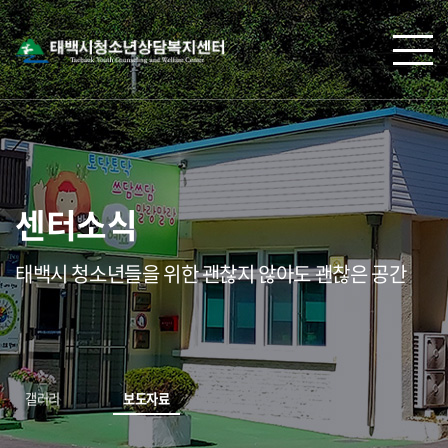
센터소식
태백시 청소년들을 위한 괜찮지 않아도 괜찮은 공간
갤러리
보도자료