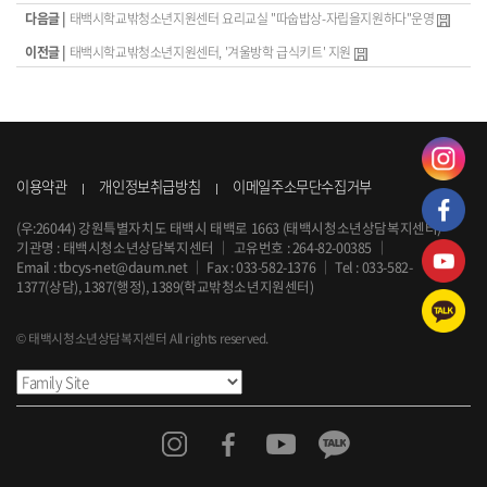
다음글 |
태백시학교밖청소년지원센터 요리교실 "따숩밥상-자립을지원하다"운영
이전글 |
태백시학교밖청소년지원센터, '겨울방학 급식키트' 지원
이용약관
개인정보취급방침
이메일주소무단수집거부
(우:26044) 강원특별자치도 태백시 태백로 1663 (태백시청소년상담복지센터)
기관명 : 태백시청소년상담복지센터
｜
고유번호 : 264-82-00385
｜
Email :
tbcys-net@daum.net
｜
Fax : 033-582-1376
｜
Tel :
033-582-
1377
(상담), 1387(행정), 1389(학교밖청소년지원센터)
© 태백시청소년상담복지센터 All rights reserved.