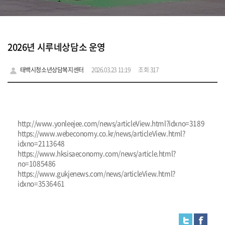
2026년 시루네상담소 운영
태백시청소년상담복지센터
2026.03.23 11:19
조회 317
http://www.yonleejee.com/news/articleView.html?idxno=3189
https://www.webeconomy.co.kr/news/articleView.html?
idxno=2113648
https://www.hksisaeconomy.com/news/article.html?
no=1085486
https://www.gukjenews.com/news/articleView.html?
idxno=3536461