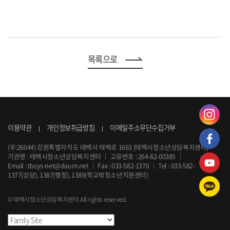
목록으로
이용약관
개인정보취급방침
이메일주소무단수집거부
(우:26044) 강원특별자치도 태백시 태백로 1663 (태백시청소년상담복지센터)
기관명 : 태백시청소년상담복지센터
｜
고유번호 : 264-82-00385
｜
Email :
tbcys-net@daum.net
｜
Fax : 033-582-1376
｜
Tel :
033-582-
1377
(상담), 1387(행정), 1389(학교밖청소년지원센터)
© 태백시청소년상담복지센터 All rights reserved.