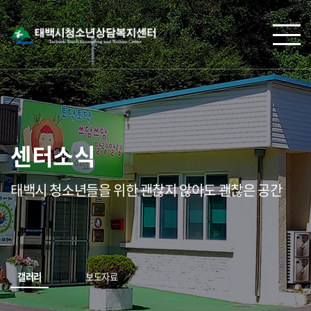
센터소식
태백시 청소년들을 위한 괜찮지 않아도 괜찮은 공간
갤러리
보도자료