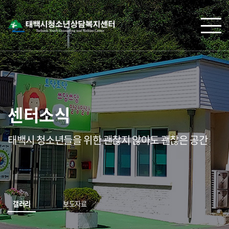
센터소식
태백시 청소년들을 위한 괜찮지 않아도 괜찮은 공간
갤러리
보도자료