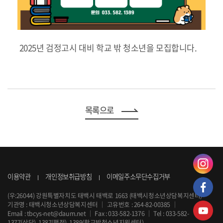
2025년 검정고시 대비 학교 밖 청소년을 모집합니다.
목록으로
이용약관
개인정보취급방침
이메일주소무단수집거부
(우:26044) 강원특별자치도 태백시 태백로 1663 (태백시청소년상담복지센터)
기관명 : 태백시청소년상담복지센터
｜
고유번호 : 264-82-00385
｜
Email :
tbcys-net@daum.net
｜
Fax : 033-582-1376
｜
Tel :
033-582-
1377
(상담), 1387(행정), 1389(학교밖청소년지원센터)