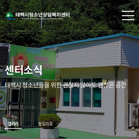
센터소식
태백시 청소년들을 위한 괜찮지 않아도 괜찮은 공간
갤러리
보도자료