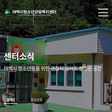
센터소식
태백시 청소년들을 위한 괜찮지 않아도 괜찮은 공간
갤러리
보도자료