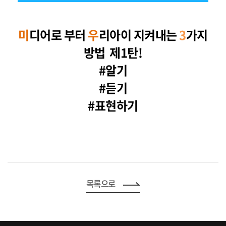
미
디어로 부터
우
리아이 지켜내는
3
가지
방법 제1탄!
#알기
#듣기
#표현하기
목록으로